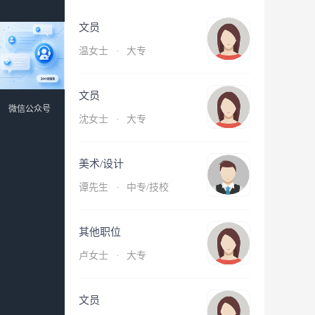
文员
温女士
·
大专
文员
微信公众号
沈女士
·
大专
美术/设计
谭先生
·
中专/技校
其他职位
卢女士
·
大专
文员