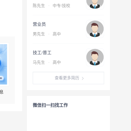
陈先生
·
中专/技校
营业员
男先生
·
高中
技工/普工
马先生
·
高中
查看更多简历
息
微信扫一扫找工作